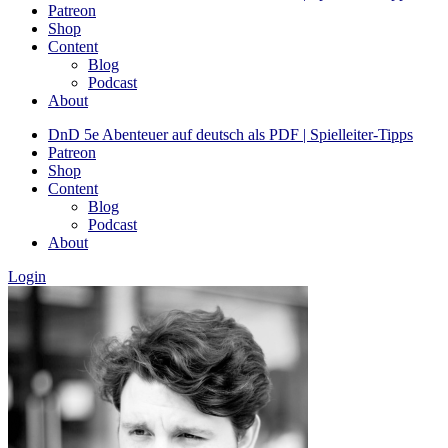
Patreon
Shop
Content
Blog
Podcast
About
DnD 5e Abenteuer auf deutsch als PDF | Spielleiter-Tipps
Patreon
Shop
Content
Blog
Podcast
About
Login