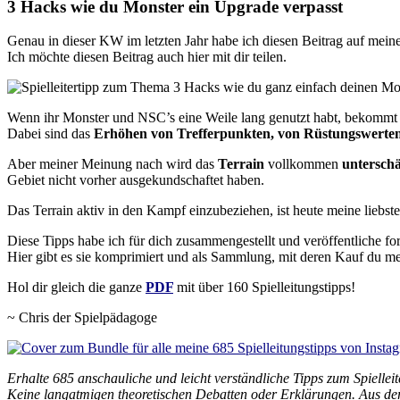
3 Hacks wie du Monster ein Upgrade verpasst
Genau in dieser KW im letzten Jahr habe ich diesen Beitrag auf mei
Ich möchte diesen Beitrag auch hier mit dir teilen.
Wenn ihr Monster und NSC’s eine Weile lang genutzt habt, bekommt i
Dabei sind das
Erhöhen von Trefferpunkten, von Rüstungswerten 
Aber meiner Meinung nach wird das
Terrain
vollkommen
unterschä
Gebiet nicht vorher ausgekundschaftet haben.
Das Terrain aktiv in den Kampf einzubeziehen, ist heute meine liebst
Diese Tipps habe ich für dich zusammengestellt und veröffentliche f
Hier gibt es sie komprimiert und als Sammlung, mit deren Kauf du mei
Hol dir gleich die ganze
PDF
mit über 160 Spielleitungstipps!
~ Chris der Spielpädagoge
Erhalte 685 anschauliche und leicht verständliche Tipps zum Spielleit
Keine langatmigen theoretischen Debatten oder Erklärungen. Aus der 