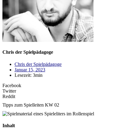
Chris der Spielpädagoge
Chris der Spielpädagoge
Januar 15, 2023
Lesezeit: 3min
Facebook
Twitter
Reddit
Tipps zum Spielleiten KW 02
Inhalt