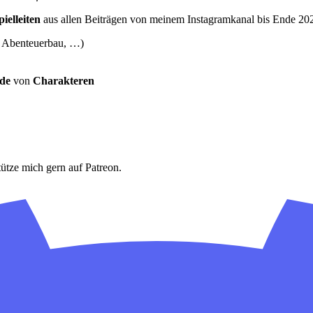
pielleiten
aus allen Beiträgen von meinem Instagramkanal bis Ende 20
, Abenteuerbau, …)
de
von
Charakteren
tütze mich gern auf Patreon.