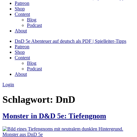
Patreon
Shop
Content
Blog
Podcast
About
DnD 5e Abenteuer auf deutsch als PDF | Spielleiter-Tipps
Patreon
Shop
Content
Blog
Podcast
About
Login
Schlagwort:
DnD
Monster in D&D 5e: Tiefengnom