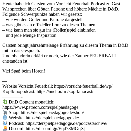
Heute habe ich Carsten vom Vorsicht Feuerball Podcast zu Gast.
Wir sprechen über Götter, Patrone und höhere Mächte in D&D.
Folgende Schwerpunkte haben wir gesetzt:
– wie werden Götter und Patrone dargestellt
– was gibt es an offizieller Lore zu diesen Themen
– wie kann man sie gut ins (Rollen)spiel einbinden
– und jede Menge Inspiration
Carsten bringt jahrzehntelange Erfahrung zu diesem Thema in D&D
mit in das Gespräch.
Und obendrein erklärt er noch, wie der Zauber FEUERBALL
entstanden ist!
Viel Spaß beim Hören!
—
Website Vorsicht Feuerball: https://vorsicht-feuerball.de/wp/
Kopfkinopodcast: https://anchor.fm/kopfkinocast/
————-
DnD Content monatlich:
https://www.patreon.com/spielpaedagoge
Shop: https://derspielpaedagoge.de/shop/
Website: https://derspielpaedagoge.de/
Podcast: https://derspielpaedagoge.de/podcastarchive/
Discord: https://discord.gg/Eqd78MGqXj