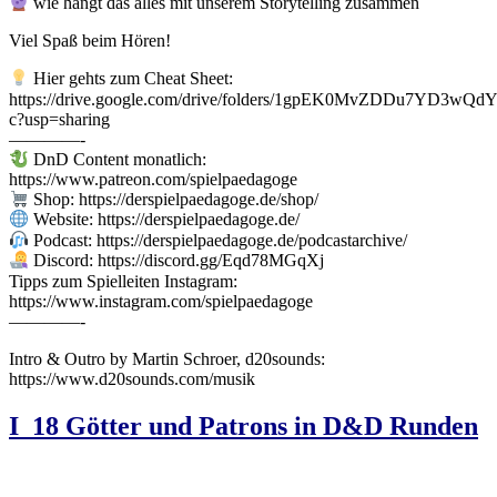
wie hängt das alles mit unserem Storytelling zusammen
Viel Spaß beim Hören!
Hier gehts zum Cheat Sheet:
https://drive.google.com/drive/folders/1gpEK0MvZDDu7YD3wQ
c?usp=sharing
————-
DnD Content monatlich:
https://www.patreon.com/spielpaedagoge
Shop: https://derspielpaedagoge.de/shop/
Website: https://derspielpaedagoge.de/
Podcast: https://derspielpaedagoge.de/podcastarchive/
Discord: https://discord.gg/Eqd78MGqXj
Tipps zum Spielleiten Instagram:
https://www.instagram.com/spielpaedagoge
————-
Intro & Outro by Martin Schroer, d20sounds:
https://www.d20sounds.com/musik
I_18 Götter und Patrons in D&D Runden