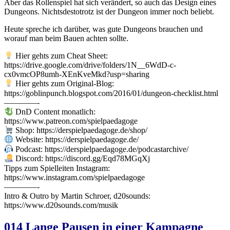
Aber das Rollenspiel hat sich verändert, so auch das Design eines
Dungeons. Nichtsdestotrotz ist der Dungeon immer noch beliebt.
Heute spreche ich darüber, was gute Dungeons brauchen und
worauf man beim Bauen achten sollte.
Hier gehts zum Cheat Sheet:
https://drive.google.com/drive/folders/1N__6WdD-c-
cx0vmcOP8umh-XEnKveMkd?usp=sharing
Hier gehts zum Original-Blog:
https://goblinpunch.blogspot.com/2016/01/dungeon-checklist.html
————-
DnD Content monatlich:
https://www.patreon.com/spielpaedagoge
Shop: https://derspielpaedagoge.de/shop/
Website: https://derspielpaedagoge.de/
Podcast: https://derspielpaedagoge.de/podcastarchive/
Discord: https://discord.gg/Eqd78MGqXj
Tipps zum Spielleiten Instagram:
https://www.instagram.com/spielpaedagoge
————-
Intro & Outro by Martin Schroer, d20sounds:
https://www.d20sounds.com/musik
014 Lange Pausen in einer Kampagne