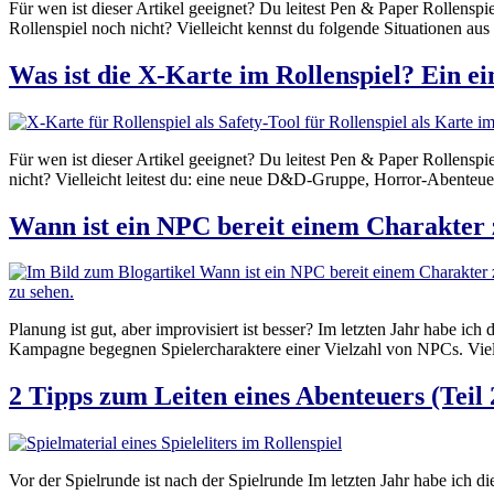
Für wen ist dieser Artikel geeignet? Du leitest Pen & Paper Rollens
Rollenspiel noch nicht? Vielleicht kennst du folgende Situationen aus
Was ist die X-Karte im Rollenspiel? Ein ei
Für wen ist dieser Artikel geeignet? Du leitest Pen & Paper Rollens
nicht? Vielleicht leitest du: eine neue D&D-Gruppe, Horror-Abenteu
Wann ist ein NPC bereit einem Charakter
Planung ist gut, aber improvisiert ist besser? Im letzten Jahr habe 
Kampagne begegnen Spielercharaktere einer Vielzahl von NPCs. Viele 
2 Tipps zum Leiten eines Abenteuers (Teil 
Vor der Spielrunde ist nach der Spielrunde Im letzten Jahr habe ich d