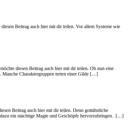
diesen Beitrag auch hier mit dir teilen. Vor allem Systeme wie
öchte diesen Beitrag auch hier mit dir teilen. Ob nun eine
n. Manche Charaktergruppen treten einer Gilde […]
esen Beitrag auch hier mit dir teilen. Denn gottähnliche
n dazu ein mächtige Magie und Geschöpfe hervorzubringen. […]