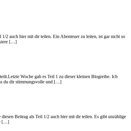
2 auch hier mit dir teilen. Ein Abenteuer zu leiten, ist gar nicht so
ktere […]
ilt.Letzte Woche gab es Teil 1 zu dieser kleinen Blogreihe. Ich
dass du dir stimmungsvolle und […]
esen Beitrag als Teil 1/2 auch hier mit dir teilen. Es gibt unzählige
r […]