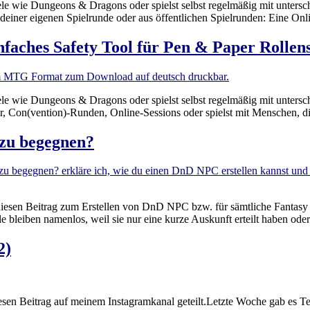
piele wie Dungeons & Dragons oder spielst selbst regelmäßig mit unter
 deiner eigenen Spielrunde oder aus öffentlichen Spielrunden: Eine Onli
nfaches Safety Tool für Pen & Paper Rollens
piele wie Dungeons & Dragons oder spielst selbst regelmäßig mit unter
er, Con(vention)-Runden, Online-Sessions oder spielst mit Menschen,
 zu begegnen?
ich diesen Beitrag zum Erstellen von DnD NPC bzw. für sämtliche Fantas
bleiben namenlos, weil sie nur eine kurze Auskunft erteilt haben ode
2)
iesen Beitrag auf meinem Instagramkanal geteilt.Letzte Woche gab es Tei