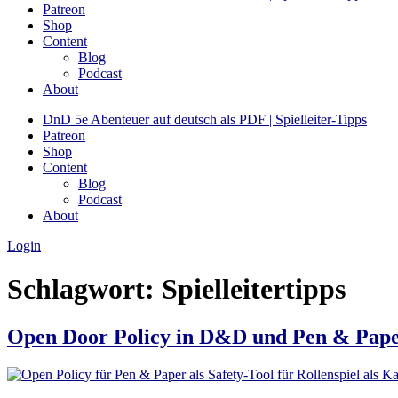
Patreon
Shop
Content
Blog
Podcast
About
DnD 5e Abenteuer auf deutsch als PDF | Spielleiter-Tipps
Patreon
Shop
Content
Blog
Podcast
About
Login
Schlagwort:
Spielleitertipps
Open Door Policy in D&D und Pen & Paper: