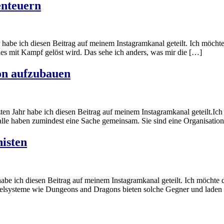
enteuern
abe ich diesen Beitrag auf meinem Instagramkanal geteilt. Ich möchte 
s mit Kampf gelöst wird. Das sehe ich anders, was mir die […]
ion aufzubauen
n Jahr habe ich diesen Beitrag auf meinem Instagramkanal geteilt.Ich m
alle haben zumindest eine Sache gemeinsam. Sie sind eine Organisatio
nisten
be ich diesen Beitrag auf meinem Instagramkanal geteilt. Ich möchte di
pielsysteme wie Dungeons and Dragons bieten solche Gegner und lade