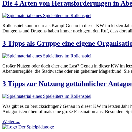
Die 4 Arten von Herausforderungen in Ab
Rollenspiel kann mehr als Kampf Genau in dieser KW im letzten Jahr h
Dungeons and Dragons haben immer noch gern den Ruf, dass dort alle
3 Tipps als Gruppe eine eigene Organisat
Großer Nutzen oder doch eher eine Last? Genau in dieser KW im letzte
Abenteurergilde, die Stadtwache oder ein geheimer Magierbund. Sie 
3 Tipps zur Nutzung gottähnlicher Antago
Was gibt es zu berücksichtigen? Genau in dieser KW im letzten Jahr ha
Antagonisten üben oftmals eine große Faszination aus. Besonders S
Weiter
→