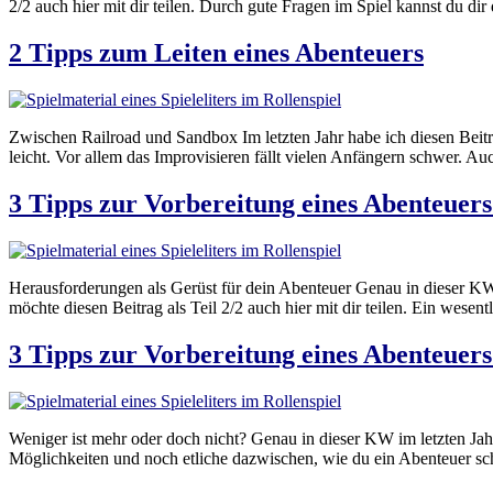
2/2 auch hier mit dir teilen. Durch gute Fragen im Spiel kannst du dir 
2 Tipps zum Leiten eines Abenteuers
Zwischen Railroad und Sandbox Im letzten Jahr habe ich diesen Beitrag 
leicht. Vor allem das Improvisieren fällt vielen Anfängern schwer. Au
3 Tipps zur Vorbereitung eines Abenteuers 
Herausforderungen als Gerüst für dein Abenteuer Genau in dieser KW i
möchte diesen Beitrag als Teil 2/2 auch hier mit dir teilen. Ein wesen
3 Tipps zur Vorbereitung eines Abenteuers 
Weniger ist mehr oder doch nicht? Genau in dieser KW im letzten Jahr 
Möglichkeiten und noch etliche dazwischen, wie du ein Abenteuer sch