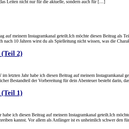
das Leiten nicht nur für die aktuelle, sondern auch für […]
auf meinem Instagramkanal geteilt.Ich möchte diesen Beitrag als Teil 1/
ch nach 10 Jahren wirst du als Spielleitung nicht wissen, was die Chara
(Teil 2)
m letzten Jahr habe ich diesen Beitrag auf meinem Instagramkanal gete
tlicher Bestandteil der Vorbereitung für dein Abenteuer besteht darin, 
(Teil 1)
habe ich diesen Beitrag auf meinem Instagramkanal geteilt.Ich möchte di
reiben kannst. Vor allem als Anfänger ist es unheimlich schwer den fü