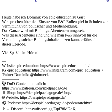
Heute habe ich Dominik von epic education zu Gast.
Wir sprechen über den Einsatz von P&P Rollenspiel in Schulen zur
Vermittlung von politischer und Medienbildung.
Das Ganze wird mit Bildungs-Abenteuern umgesetzt.
Was diese Abenteuer sind und wie man P&P sinnvoll für die
Vermittlung solcher Bildungsinhalte nutzen kann, erfährst du in
dieser Episode.
Viel Spaß beim Hören!
—
Website epic education: https://www.epic-education.de/
IG epic education: https://www.instagram.com/epic_education_/
Twitter Dominik: @dobrueck
————-
🐉 DnD Content monatlich:
https://www.patreon.com/spielpaedagoge
🛒 Shop: https://derspielpaedagoge.de/shop/
🌐 Website: https://derspielpaedagoge.de/
🎧 Podcast: https://derspielpaedagoge.de/podcastarchive/
👩‍💻 Discord: https://discord.gg/Eqd78MGqXj