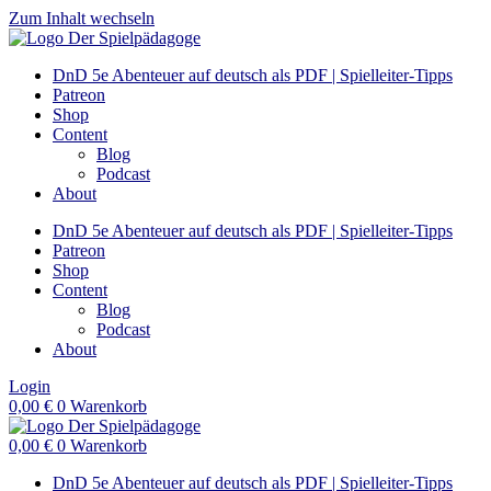
Zum Inhalt wechseln
DnD 5e Abenteuer auf deutsch als PDF | Spielleiter-Tipps
Patreon
Shop
Content
Blog
Podcast
About
DnD 5e Abenteuer auf deutsch als PDF | Spielleiter-Tipps
Patreon
Shop
Content
Blog
Podcast
About
Login
0,00
€
0
Warenkorb
0,00
€
0
Warenkorb
DnD 5e Abenteuer auf deutsch als PDF | Spielleiter-Tipps