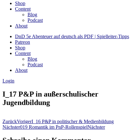
Shop
Content
Blog
Podcast
About
DnD 5e Abenteuer auf deutsch als PDF | Spielleiter-Tipps
Patreon
Shop
Content
Blog
Podcast
About
Login
I_17 P&P in außerschulischer
Jugendbildung
Zurück
Voriger
I_16 P&P in politischer & Medienbildung
Nächster
019 Romantik im PnP-Rollenspiel
Nächster