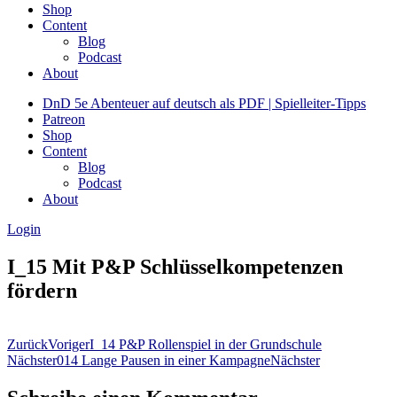
Shop
Content
Blog
Podcast
About
DnD 5e Abenteuer auf deutsch als PDF | Spielleiter-Tipps
Patreon
Shop
Content
Blog
Podcast
About
Login
I_15 Mit P&P Schlüsselkompetenzen
fördern
Zurück
Voriger
I_14 P&P Rollenspiel in der Grundschule
Nächster
014 Lange Pausen in einer Kampagne
Nächster