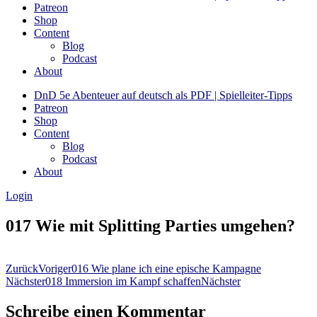
Patreon
Shop
Content
Blog
Podcast
About
DnD 5e Abenteuer auf deutsch als PDF | Spielleiter-Tipps
Patreon
Shop
Content
Blog
Podcast
About
Login
017 Wie mit Splitting Parties umgehen?
Zurück
Voriger
016 Wie plane ich eine epische Kampagne
Nächster
018 Immersion im Kampf schaffen
Nächster
Schreibe einen Kommentar