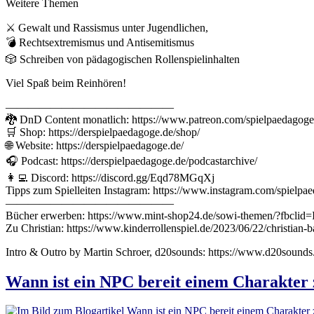
Weitere Themen
⚔️ Gewalt und Rassismus unter Jugendlichen,
💣 Rechtsextremismus und Antisemitismus
🎲 Schreiben von pädagogischen Rollenspielinhalten
Viel Spaß beim Reinhören!
———————————————
🐉 DnD Content monatlich: https://www.patreon.com/spielpaedagoge
🛒 Shop: https://derspielpaedagoge.de/shop/
🌐 Website: https://derspielpaedagoge.de/
🎧 Podcast: https://derspielpaedagoge.de/podcastarchive/
👩‍💻 Discord: https://discord.gg/Eqd78MGqXj
Tipps zum Spielleiten Instagram: https://www.instagram.com/spielpa
———————————————
Bücher erwerben: https://www.mint-shop24.de/sowi-themen/
Zu Christian: https://www.kinderrollenspiel.de/2023/06/22/ch
Intro & Outro by Martin Schroer, d20sounds: https://www.d20sound
Wann ist ein NPC bereit einem Charakter