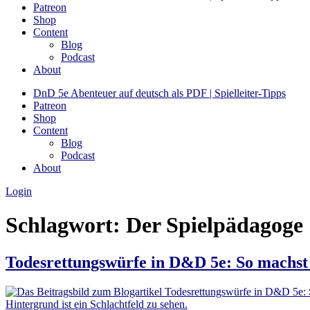
Patreon
Shop
Content
Blog
Podcast
About
DnD 5e Abenteuer auf deutsch als PDF | Spielleiter-Tipps
Patreon
Shop
Content
Blog
Podcast
About
Login
Schlagwort:
Der Spielpädagoge
Todesrettungswürfe in D&D 5e: So machst 