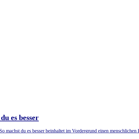
du es besser