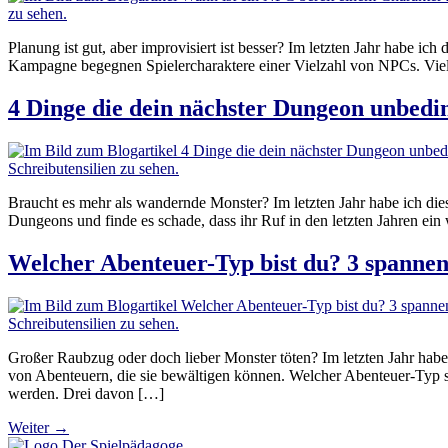
Planung ist gut, aber improvisiert ist besser? Im letzten Jahr habe 
Kampagne begegnen Spielercharaktere einer Vielzahl von NPCs. Viele 
4 Dinge die dein nächster Dungeon unbedi
Braucht es mehr als wandernde Monster? Im letzten Jahr habe ich di
Dungeons und finde es schade, dass ihr Ruf in den letzten Jahren ei
Welcher Abenteuer-Typ bist du? 3 spannend
Großer Raubzug oder doch lieber Monster töten? Im letzten Jahr habe
von Abenteuern, die sie bewältigen können. Welcher Abenteuer-Typ sei
werden. Drei davon […]
Weiter
→