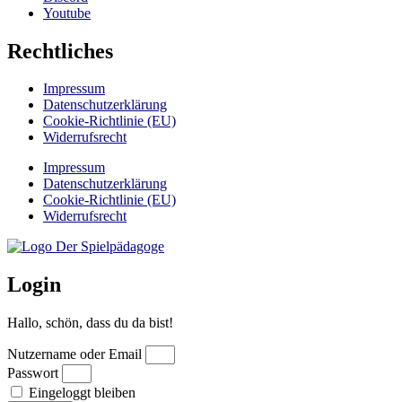
Youtube
Rechtliches
Impressum
Datenschutzerklärung
Cookie-Richtlinie (EU)
Widerrufsrecht
Impressum
Datenschutzerklärung
Cookie-Richtlinie (EU)
Widerrufsrecht
Login
Hallo, schön, dass du da bist!
Nutzername oder Email
Passwort
Eingeloggt bleiben