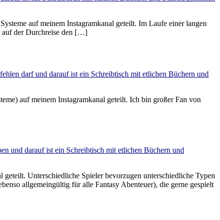
y Systeme auf meinem Instagramkanal geteilt. Im Laufe einer langen
r auf der Durchreise den […]
eme) auf meinem Instagramkanal geteilt. Ich bin großer Fan von
geteilt. Unterschiedliche Spieler bevorzugen unterschiedliche Typen
enso allgemeingültig für alle Fantasy Abenteuer), die gerne gespielt