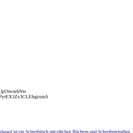
_lpOiwnr6Nto
rnclPyrEX3Zx3CLEIrgzxmA