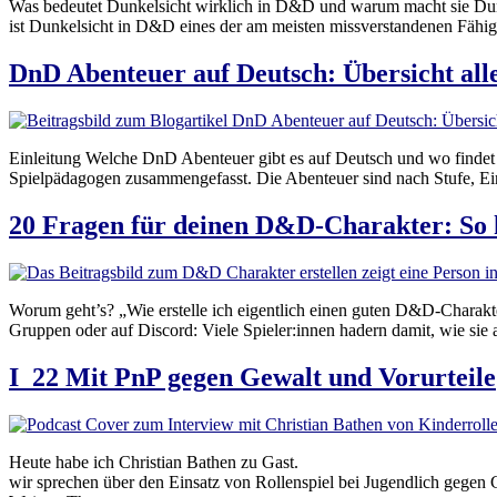
Was bedeutet Dunkelsicht wirklich in D&D und warum macht sie Dung
ist Dunkelsicht in D&D eines der am meisten missverstandenen Fähigke
DnD Abenteuer auf Deutsch: Übersicht al
Einleitung Welche DnD Abenteuer gibt es auf Deutsch und wo findet 
Spielpädagogen zusammengefasst. Die Abenteuer sind nach Stufe, Eins
20 Fragen für deinen D&D-Charakter: So k
Worum geht’s? „Wie erstelle ich eigentlich einen guten D&D-Charakte
Gruppen oder auf Discord: Viele Spieler:innen hadern damit, wie sie
I_22 Mit PnP gegen Gewalt und Vorurteile
Heute habe ich Christian Bathen zu Gast.
wir sprechen über den Einsatz von Rollenspiel bei Jugendlich gegen 