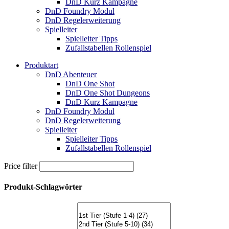
DnD Kurz Kampagne
DnD Foundry Modul
DnD Regelerweiterung
Spielleiter
Spielleiter Tipps
Zufallstabellen Rollenspiel
Produktart
DnD Abenteuer
DnD One Shot
DnD One Shot Dungeons
DnD Kurz Kampagne
DnD Foundry Modul
DnD Regelerweiterung
Spielleiter
Spielleiter Tipps
Zufallstabellen Rollenspiel
Price filter
Produkt-Schlagwörter