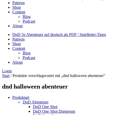
Patreon
Shop
Content
Blog
Podcast
About
DnD 5e Abenteuer auf deutsch als PDF | Spielleiter-Tipps
Patreon
Shop
Content
Blog
Podcast
About
Login
Start
/ Produkte verschlagwortet mit „dnd halloween abenteuer“
dnd halloween abenteuer
Produktart
DnD Abenteuer
DnD One Shot
DnD One Shot Dungeons