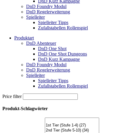
DnD Kurz Kampagne
DnD Foundry Modul
DnD Regelerweiterung
Spielleiter
Spielleiter Tipps
Zufallstabellen Rollenspiel
Produktart
DnD Abenteuer
DnD One Shot
DnD One Shot Dungeons
DnD Kurz Kampagne
DnD Foundry Modul
DnD Regelerweiterung
Spielleiter
Spielleiter Tipps
Zufallstabellen Rollenspiel
Price filter
Produkt-Schlagwörter