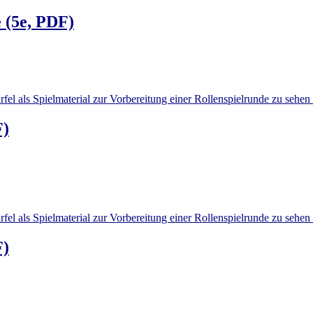
 (5e, PDF)
F)
F)