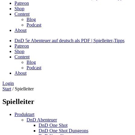
Patreon
Shop
Content
Blog
Podcast
About
DnD 5e Abenteuer auf deutsch als PDF | Spielleiter-Tipps
Patreon
Shop
Content
Blog
Podcast
About
Login
Start
/ Spielleiter
Spielleiter
Produktart
DnD Abenteuer
DnD One Shot
DnD One Shot Dungeons