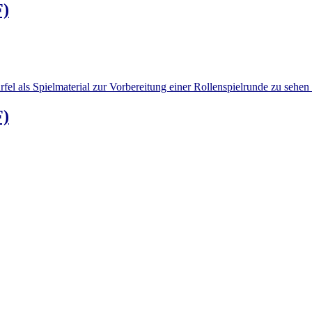
F)
F)