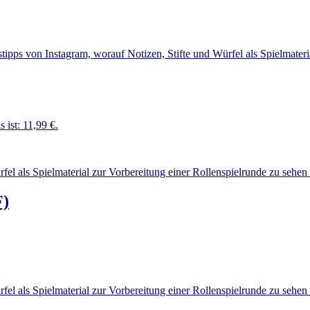
s ist: 11,99 €.
F)