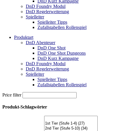
DnD Kurz Kampagne
DnD Foundry Modul
DnD Regelerweiterung
Spielleiter
Spielleiter Tipps
Zufallstabellen Rollenspiel
Produktart
DnD Abenteuer
DnD One Shot
DnD One Shot Dungeons
DnD Kurz Kampagne
DnD Foundry Modul
DnD Regelerweiterung
Spielleiter
Spielleiter Tipps
Zufallstabellen Rollenspiel
Price filter
Produkt-Schlagwörter