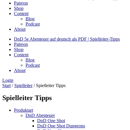
Patreon
Shop
Content
Blog
Podcast
About
DnD 5e Abenteuer auf deutsch als PDF | Spielleiter-Tipps
Patreon
Shop
Content
Blog
Podcast
About
Login
Start
/
Spielleiter
/ Spielleiter Tipps
Spielleiter Tipps
Produktart
DnD Abenteuer
DnD One Shot
DnD One Shot Dungeons