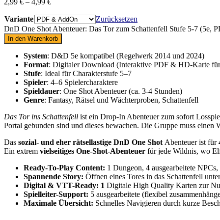
2,99
€
–
4,99
€
Variante
Zurücksetzen
DnD One Shot Abenteuer: Das Tor zum Schattenfell Stufe 5-7 (5e,
In den Warenkorb
System
: D&D 5e kompatibel (Regelwerk 2014 und 2024)
Format
: Digitaler Download (Interaktive PDF & HD-Karte f
Stufe
: Ideal für Charakterstufe 5–7
Spieler
: 4–6 Spielercharaktere
Spieldauer
: One Shot Abenteuer (ca. 3-4 Stunden)
Genre
: Fantasy, Rätsel und Wächterproben, Schattenfell
Das Tor ins Schattenfell
ist ein Drop-In Abenteuer zum sofort Losspie
Portal gebunden sind und dieses bewachen. Die Gruppe muss einen Weg
Das
sozial- und eher rätsellastige
DnD One Shot
Abenteuer ist für
Ein extrem
vielseitiges One-Shot-Abenteuer
für jede Wildnis, wo El
Ready-To-Play Content:
1 Dungeon, 4 ausgearbeitete NPCs,
Spannende Story:
Öffnen eines Tores in das Schattenfell unt
Digital & VTT-Ready: 1
Digitale High Quality
Karten
zur Nu
Spielleiter-Support:
5 ausgearbeitete (flexibel zusammenhänge
Maximale Übersicht:
Schnelles Navigieren durch kurze Besc