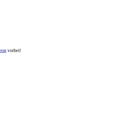
reon
vorbei!