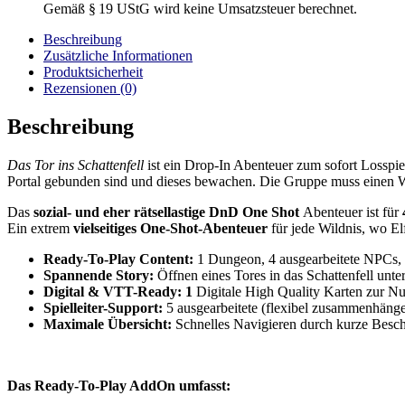
Gemäß § 19 UStG wird keine Umsatzsteuer berechnet.
Beschreibung
Zusätzliche Informationen
Produktsicherheit
Rezensionen (0)
Beschreibung
Das Tor ins Schattenfell
ist ein Drop-In Abenteuer zum sofort Losspie
Portal gebunden sind und dieses bewachen. Die Gruppe muss einen Weg
Das
sozial- und eher rätsellastige
DnD One Shot
Abenteuer ist für
Ein extrem
vielseitiges One-Shot-Abenteuer
für jede Wildnis, wo El
Ready-To-Play Content:
1 Dungeon, 4 ausgearbeitete NPCs,
Spannende Story:
Öffnen eines Tores in das Schattenfell unt
Digital & VTT-Ready: 1
Digitale High Quality
Karten
zur Nu
Spielleiter-Support:
5 ausgearbeitete (flexibel zusammenhänge
Maximale Übersicht:
Schnelles Navigieren durch kurze Besc
Das Ready-To-Play AddOn umfasst: