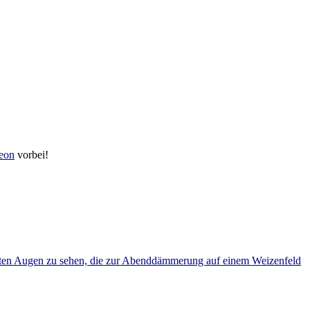
reon
vorbei!