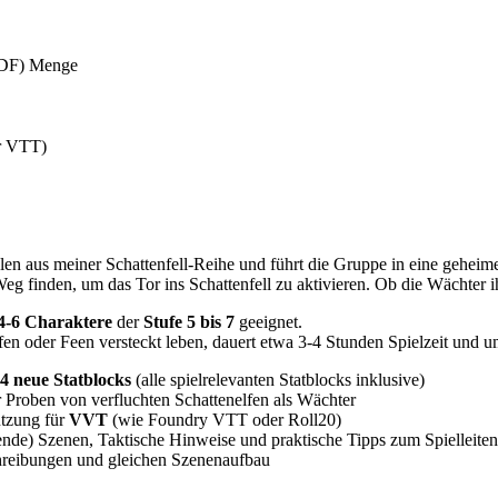
 PDF) Menge
ür VTT)
len aus meiner Schattenfell-Reihe und führt die Gruppe in eine geheime
 finden, um das Tor ins Schattenfell zu aktivieren. Ob die Wächter i
4-6 Charaktere
der
Stufe 5 bis 7
geeignet.
fen oder Feen versteckt leben, dauert etwa 3-4 Stunden Spielzeit und u
4 neue Statblocks
(alle spielrelevanten Statblocks inklusive)
er Proben von verfluchten Schattenelfen als Wächter
tzung für
VVT
(wie Foundry VTT oder Roll20)
nde) Szenen, Taktische Hinweise und praktische Tipps zum Spielleiten
hreibungen und gleichen Szenenaufbau