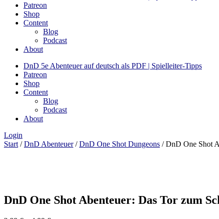
Patreon
Shop
Content
Blog
Podcast
About
DnD 5e Abenteuer auf deutsch als PDF | Spielleiter-Tipps
Patreon
Shop
Content
Blog
Podcast
About
Login
Start
/
DnD Abenteuer
/
DnD One Shot Dungeons
/ DnD One Shot Ab
DnD One Shot Abenteuer: Das Tor zum Scha