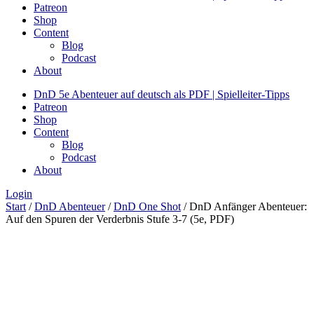
Patreon
Shop
Content
Blog
Podcast
About
DnD 5e Abenteuer auf deutsch als PDF | Spielleiter-Tipps
Patreon
Shop
Content
Blog
Podcast
About
Login
Start
/
DnD Abenteuer
/
DnD One Shot
/ DnD Anfänger Abenteuer:
Auf den Spuren der Verderbnis Stufe 3-7 (5e, PDF)