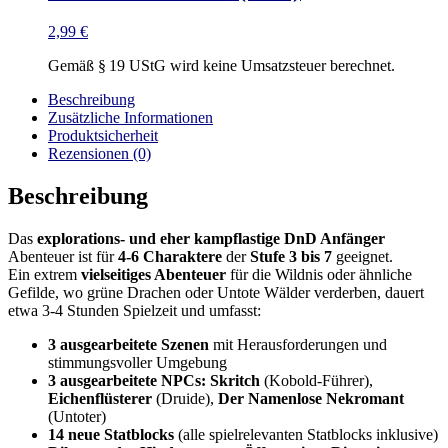
2,99
€
Gemäß § 19 UStG wird keine Umsatzsteuer berechnet.
Beschreibung
Zusätzliche Informationen
Produktsicherheit
Rezensionen (0)
Beschreibung
Das
explorations- und eher kampflastige
DnD Anfänger
Abenteuer ist für
4-6 Charaktere
der
Stufe 3 bis 7
geeignet.
Ein extrem
vielseitiges Abenteuer
für die Wildnis oder ähnliche
Gefilde, wo grüne Drachen oder Untote Wälder verderben, dauert
etwa 3-4 Stunden Spielzeit und umfasst:
3 ausgearbeitete Szenen
mit Herausforderungen und
stimmungsvoller Umgebung
3 ausgearbeitete NPCs: Skritch
(Kobold-Führer),
Eichenflüsterer
(Druide),
Der Namenlose Nekromant
(Untoter)
14 neue Statblocks
(alle spielrelevanten Statblocks inklusive)