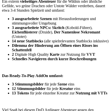
Ein extrem
vielseitiges Abenteuer
für die Wildnis oder ähnliche
Gefilde, wo grüne Drachen oder Untote Wälder verderben, dauert
etwa 3-4 Stunden Spielzeit und umfasst:
3 ausgearbeitete Szenen
mit Herausforderungen und
stimmungsvoller Umgebung
3 ausgearbeitete NPCs: Skritch
(Kobold-Führer),
Eichenflüsterer
(Druide),
Der Namenlose Nekromant
(Untoter)
14 neue Statblocks
(alle spielrelevanten Statblocks inklusive)
Dilemma der Hinderung am Öffnen eines Risses ins
Schattenfell
2
Digitale High Quality
Karte
zur Nutzung für
VVT
Schnelles Navigieren durch kurze Beschreibungen
Das Ready-To-Play AddOn umfasst:
3 Stimmungsbilder
für jede
Szene
eins
12 Stimmungsbilder
für jede
Kreatur
eins
13 Tokens
für jede einzelne Kreatur zur
Nutzung mit VTTs
Viel Spaß bei diesem DnD Anfänger Abenteuer gegen den