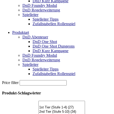
DnD Kurz Kampagne
DnD Foundry Modul
DnD Regelerweiterung
Spielleiter
Spielleiter Tipps
Zufallstabellen Rollenspiel
Produktart
DnD Abenteuer
DnD One Shot
DnD One Shot Dungeons
DnD Kurz Kampagne
DnD Foundry Modul
DnD Regelerweiterung
Spielleiter
Spielleiter Tipps
Zufallstabellen Rollenspiel
Price filter
Produkt-Schlagwörter