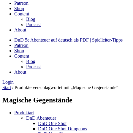
Patreon
Shop
Content
Blog
Podcast
About
DnD 5e Abenteuer auf deutsch als PDF | Spielleiter-Tipps
Patreon
Shop
Content
Blog
Podcast
About
Login
Start
/ Produkte verschlagwortet mit „Magische Gegenstände“
Magische Gegenstände
Produktart
DnD Abenteuer
DnD One Shot
DnD One Shot Dungeons