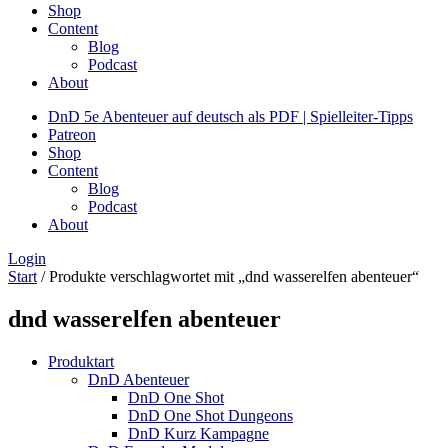
Shop
Content
Blog
Podcast
About
DnD 5e Abenteuer auf deutsch als PDF | Spielleiter-Tipps
Patreon
Shop
Content
Blog
Podcast
About
Login
Start
/ Produkte verschlagwortet mit „dnd wasserelfen abenteuer“
dnd wasserelfen abenteuer
Produktart
DnD Abenteuer
DnD One Shot
DnD One Shot Dungeons
DnD Kurz Kampagne