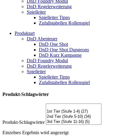
DnD Foundry Modul
DnD Regelerweiterung
Spielleiter
Spielleiter Tipps
Zufallstabellen Rollenspiel
Produktart
DnD Abenteuer
DnD One Shot
DnD One Shot Dungeons
DnD Kurz Kampagne
DnD Foundry Modul
DnD Regelerweiterung
Spielleiter
Spielleiter Tipps
Zufallstabellen Rollenspiel
Produkt-Schlagwörter
Produkt-Schlagwörter
Einzelnes Ergebnis wird angezeigt