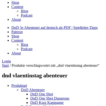
Shop
Content
Blog
Podcast
About
DnD 5e Abenteuer auf deutsch als PDF | Spielleiter-Tipps
Patreon
Shop
Content
Blog
Podcast
About
Login
Start
/ Produkte verschlagwortet mit „dnd vlaentinstag abenteuer“
dnd vlaentinstag abenteuer
Produktart
DnD Abenteuer
DnD One Shot
DnD One Shot Dungeons
DnD Kurz Kampagne