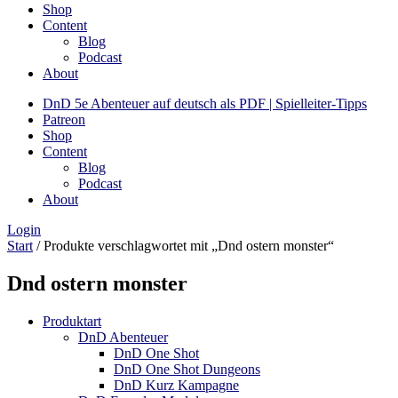
Shop
Content
Blog
Podcast
About
DnD 5e Abenteuer auf deutsch als PDF | Spielleiter-Tipps
Patreon
Shop
Content
Blog
Podcast
About
Login
Start
/ Produkte verschlagwortet mit „Dnd ostern monster“
Dnd ostern monster
Produktart
DnD Abenteuer
DnD One Shot
DnD One Shot Dungeons
DnD Kurz Kampagne