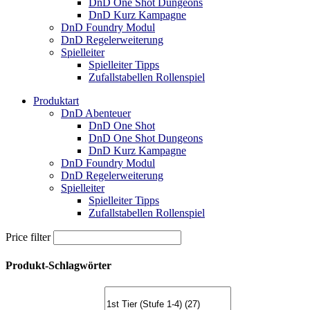
DnD One Shot Dungeons
DnD Kurz Kampagne
DnD Foundry Modul
DnD Regelerweiterung
Spielleiter
Spielleiter Tipps
Zufallstabellen Rollenspiel
Produktart
DnD Abenteuer
DnD One Shot
DnD One Shot Dungeons
DnD Kurz Kampagne
DnD Foundry Modul
DnD Regelerweiterung
Spielleiter
Spielleiter Tipps
Zufallstabellen Rollenspiel
Price filter
Produkt-Schlagwörter