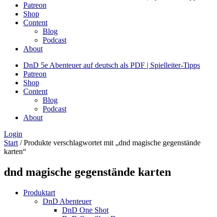
Patreon
Shop
Content
Blog
Podcast
About
DnD 5e Abenteuer auf deutsch als PDF | Spielleiter-Tipps
Patreon
Shop
Content
Blog
Podcast
About
Login
Start
/ Produkte verschlagwortet mit „dnd magische gegenstände
karten“
dnd magische gegenstände karten
Produktart
DnD Abenteuer
DnD One Shot