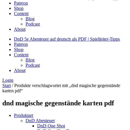
Patreon
Shop
Content
Blog
Podcast
About
DnD 5e Abenteuer auf deutsch als PDF | Spielleiter-Tipps
Patreon
Shop
Content
Blog
Podcast
About
Login
Start
/ Produkte verschlagwortet mit „dnd magische gegenstände
karten pdf“
dnd magische gegenstände karten pdf
Produktart
DnD Abenteuer
DnD One Shot