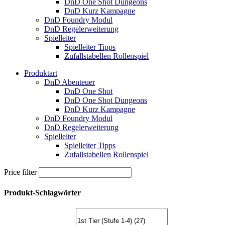
DnD One Shot Dungeons
DnD Kurz Kampagne
DnD Foundry Modul
DnD Regelerweiterung
Spielleiter
Spielleiter Tipps
Zufallstabellen Rollenspiel
Produktart
DnD Abenteuer
DnD One Shot
DnD One Shot Dungeons
DnD Kurz Kampagne
DnD Foundry Modul
DnD Regelerweiterung
Spielleiter
Spielleiter Tipps
Zufallstabellen Rollenspiel
Price filter
Produkt-Schlagwörter