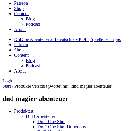
Patreon
Shop
Content
Blog
Podcast
About
DnD 5e Abenteuer auf deutsch als PDF | Spielleiter-Tipps
Patreon
Shop
Content
Blog
Podcast
About
Login
Start
/ Produkte verschlagwortet mit „dnd magier abenteuer“
dnd magier abenteuer
Produktart
DnD Abenteuer
DnD One Shot
DnD One Shot Dungeons