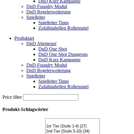
DnD Kurz Kampagne
DnD Foundry Modul
DnD Regelerweiterung
Spielleiter
Spielleiter Tipps
Zufallstabellen Rollenspiel
Produktart
DnD Abenteuer
DnD One Shot
DnD One Shot Dungeons
DnD Kurz Kampagne
DnD Foundry Modul
DnD Regelerweiterung
Spielleiter
Spielleiter Tipps
Zufallstabellen Rollenspiel
Price filter
Produkt-Schlagwörter