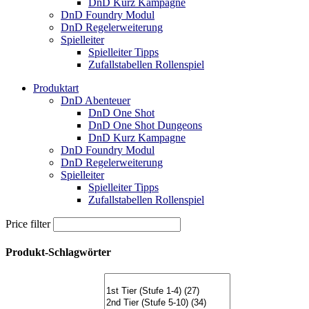
DnD Kurz Kampagne
DnD Foundry Modul
DnD Regelerweiterung
Spielleiter
Spielleiter Tipps
Zufallstabellen Rollenspiel
Produktart
DnD Abenteuer
DnD One Shot
DnD One Shot Dungeons
DnD Kurz Kampagne
DnD Foundry Modul
DnD Regelerweiterung
Spielleiter
Spielleiter Tipps
Zufallstabellen Rollenspiel
Price filter
Produkt-Schlagwörter