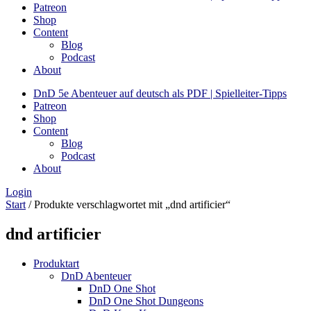
Patreon
Shop
Content
Blog
Podcast
About
DnD 5e Abenteuer auf deutsch als PDF | Spielleiter-Tipps
Patreon
Shop
Content
Blog
Podcast
About
Login
Start
/ Produkte verschlagwortet mit „dnd artificier“
dnd artificier
Produktart
DnD Abenteuer
DnD One Shot
DnD One Shot Dungeons