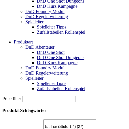
DnD One Shot Dungeons
DnD Kurz Kampagne
DnD Foundry Modul
DnD Regelerweiterung
Spielleiter
Spielleiter Tipps
Zufallstabellen Rollenspiel
Produktart
DnD Abenteuer
DnD One Shot
DnD One Shot Dungeons
DnD Kurz Kampagne
DnD Foundry Modul
DnD Regelerweiterung
Spielleiter
Spielleiter Tipps
Zufallstabellen Rollenspiel
Price filter
Produkt-Schlagwörter