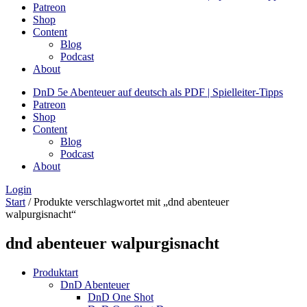
Patreon
Shop
Content
Blog
Podcast
About
DnD 5e Abenteuer auf deutsch als PDF | Spielleiter-Tipps
Patreon
Shop
Content
Blog
Podcast
About
Login
Start
/ Produkte verschlagwortet mit „dnd abenteuer
walpurgisnacht“
dnd abenteuer walpurgisnacht
Produktart
DnD Abenteuer
DnD One Shot