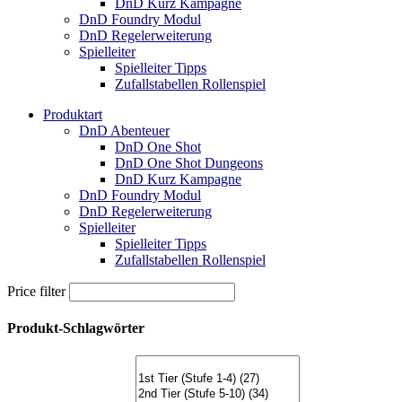
DnD Kurz Kampagne
DnD Foundry Modul
DnD Regelerweiterung
Spielleiter
Spielleiter Tipps
Zufallstabellen Rollenspiel
Produktart
DnD Abenteuer
DnD One Shot
DnD One Shot Dungeons
DnD Kurz Kampagne
DnD Foundry Modul
DnD Regelerweiterung
Spielleiter
Spielleiter Tipps
Zufallstabellen Rollenspiel
Price filter
Produkt-Schlagwörter