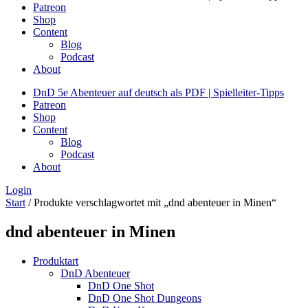
Patreon
Shop
Content
Blog
Podcast
About
DnD 5e Abenteuer auf deutsch als PDF | Spielleiter-Tipps
Patreon
Shop
Content
Blog
Podcast
About
Login
Start
/ Produkte verschlagwortet mit „dnd abenteuer in Minen“
dnd abenteuer in Minen
Produktart
DnD Abenteuer
DnD One Shot
DnD One Shot Dungeons