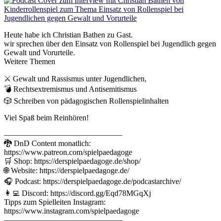
Heute habe ich Christian Bathen zu Gast.
wir sprechen über den Einsatz von Rollenspiel bei Jugendlich gegen
Gewalt und Vorurteile.
Weitere Themen
⚔️ Gewalt und Rassismus unter Jugendlichen,
💣 Rechtsextremismus und Antisemitismus
🎲 Schreiben von pädagogischen Rollenspielinhalten
Viel Spaß beim Reinhören!
———————————————
🐉 DnD Content monatlich:
https://www.patreon.com/spielpaedagoge
🛒 Shop: https://derspielpaedagoge.de/shop/
🌐 Website: https://derspielpaedagoge.de/
🎧 Podcast: https://derspielpaedagoge.de/podcastarchive/
👩‍💻 Discord: https://discord.gg/Eqd78MGqXj
Tipps zum Spielleiten Instagram:
https://www.instagram.com/spielpaedagoge
———————————————