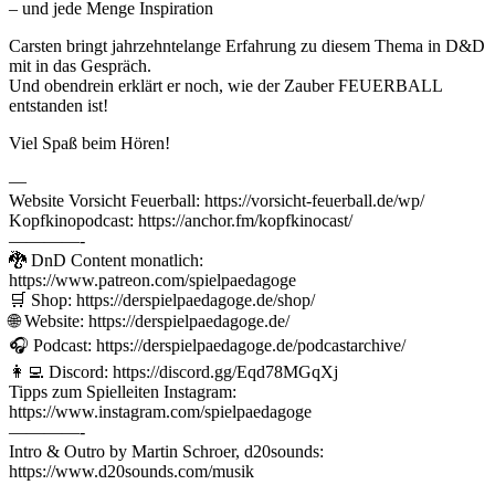
– und jede Menge Inspiration
Carsten bringt jahrzehntelange Erfahrung zu diesem Thema in D&D
mit in das Gespräch.
Und obendrein erklärt er noch, wie der Zauber FEUERBALL
entstanden ist!
Viel Spaß beim Hören!
—
Website Vorsicht Feuerball: https://vorsicht-feuerball.de/wp/
Kopfkinopodcast: https://anchor.fm/kopfkinocast/
————-
🐉 DnD Content monatlich:
https://www.patreon.com/spielpaedagoge
🛒 Shop: https://derspielpaedagoge.de/shop/
🌐 Website: https://derspielpaedagoge.de/
🎧 Podcast: https://derspielpaedagoge.de/podcastarchive/
👩‍💻 Discord: https://discord.gg/Eqd78MGqXj
Tipps zum Spielleiten Instagram:
https://www.instagram.com/spielpaedagoge
————-
Intro & Outro by Martin Schroer, d20sounds:
https://www.d20sounds.com/musik