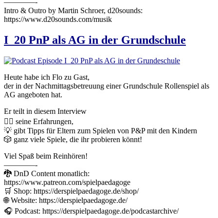
————-
Intro & Outro by Martin Schroer, d20sounds:
https://www.d20sounds.com/musik
I_20 PnP als AG in der Grundschule
Heute habe ich Flo zu Gast,
der in der Nachmittagsbetreuung einer Grundschule Rollenspiel als
AG angeboten hat.
Er teilt in diesem Interview
🧙‍♀️ seine Erfahrungen,
💡 gibt Tipps für Eltern zum Spielen von P&P mit den Kindern
🎲 ganz viele Spiele, die ihr probieren könnt!
Viel Spaß beim Reinhören!
————-
🐉 DnD Content monatlich:
https://www.patreon.com/spielpaedagoge
🛒 Shop: https://derspielpaedagoge.de/shop/
🌐 Website: https://derspielpaedagoge.de/
🎧 Podcast: https://derspielpaedagoge.de/podcastarchive/