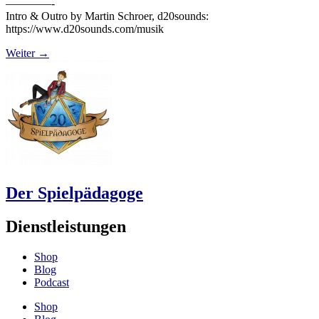
————-
Intro & Outro by Martin Schroer, d20sounds:
https://www.d20sounds.com/musik
Weiter
→
Der Spielpädagoge
Dienstleistungen
Shop
Blog
Podcast
Shop