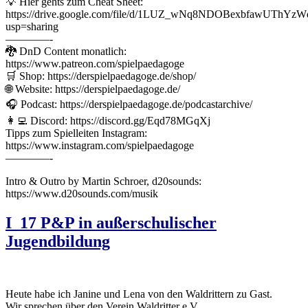
💡 Hier gehts zum Cheat Sheet:
https://drive.google.com/file/d/1LUZ_wNq8NDOBexbfawUThY
usp=sharing
————-
🐉 DnD Content monatlich:
https://www.patreon.com/spielpaedagoge
🛒 Shop: https://derspielpaedagoge.de/shop/
🌐 Website: https://derspielpaedagoge.de/
🎧 Podcast: https://derspielpaedagoge.de/podcastarchive/
👩‍💻 Discord: https://discord.gg/Eqd78MGqXj
Tipps zum Spielleiten Instagram:
https://www.instagram.com/spielpaedagoge
————-
Intro & Outro by Martin Schroer, d20sounds:
https://www.d20sounds.com/musik
I_17 P&P in außerschulischer
Jugendbildung
Heute habe ich Janine und Lena von den Waldrittern zu Gast.
Wir sprechen über den Verein Waldritter e.V.