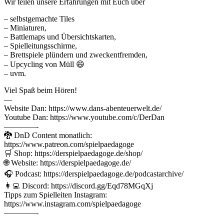
Wir teilen unsere Erfahrungen mit Euch über
– selbstgemachte Tiles
– Miniaturen,
– Battlemaps und Übersichtskarten,
– Spielleitungsschirme,
– Brettspiele plündern und zweckentfremden,
– Upcycling von Müll 😄
– uvm.
Viel Spaß beim Hören!
—
Website Dan: https://www.dans-abenteuerwelt.de/
Youtube Dan: https://www.youtube.com/c/DerDan
————-
🐉 DnD Content monatlich:
https://www.patreon.com/spielpaedagoge
🛒 Shop: https://derspielpaedagoge.de/shop/
🌐 Website: https://derspielpaedagoge.de/
🎧 Podcast: https://derspielpaedagoge.de/podcastarchive/
👩‍💻 Discord: https://discord.gg/Eqd78MGqXj
Tipps zum Spielleiten Instagram:
https://www.instagram.com/spielpaedagoge
————-