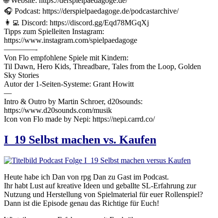
🌐 Website: https://derspielpaedagoge.de/
🎧 Podcast: https://derspielpaedagoge.de/podcastarchive/
👩‍💻 Discord: https://discord.gg/Eqd78MGqXj
Tipps zum Spielleiten Instagram:
https://www.instagram.com/spielpaedagoge
————-
Von Flo empfohlene Spiele mit Kindern:
Til Dawn, Hero Kids, Threadbare, Tales from the Loop, Golden
Sky Stories
Autor der 1-Seiten-Systeme: Grant Howitt
—
Intro & Outro by Martin Schroer, d20sounds:
https://www.d20sounds.com/musik
Icon von Flo made by Nepi: https://nepi.carrd.co/
I_19 Selbst machen vs. Kaufen
Heute habe ich Dan von rpg Dan zu Gast im Podcast.
Ihr habt Lust auf kreative Ideen und geballte SL-Erfahrung zur
Nutzung und Herstellung von Spielmaterial für euer Rollenspiel?
Dann ist die Episode genau das Richtige für Euch!