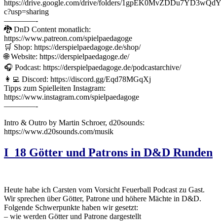
https://drive.google.com/drive/folders/1gpEK0MvZDDu7YD3wQ
c?usp=sharing
————-
🐉 DnD Content monatlich:
https://www.patreon.com/spielpaedagoge
🛒 Shop: https://derspielpaedagoge.de/shop/
🌐 Website: https://derspielpaedagoge.de/
🎧 Podcast: https://derspielpaedagoge.de/podcastarchive/
👩‍💻 Discord: https://discord.gg/Eqd78MGqXj
Tipps zum Spielleiten Instagram:
https://www.instagram.com/spielpaedagoge
————-
Intro & Outro by Martin Schroer, d20sounds:
https://www.d20sounds.com/musik
I_18 Götter und Patrons in D&D Runden
Heute habe ich Carsten vom Vorsicht Feuerball Podcast zu Gast.
Wir sprechen über Götter, Patrone und höhere Mächte in D&D.
Folgende Schwerpunkte haben wir gesetzt:
– wie werden Götter und Patrone dargestellt