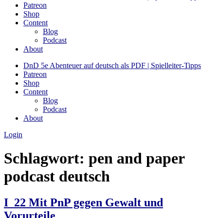
Patreon
Shop
Content
Blog
Podcast
About
DnD 5e Abenteuer auf deutsch als PDF | Spielleiter-Tipps
Patreon
Shop
Content
Blog
Podcast
About
Login
Schlagwort:
pen and paper
podcast deutsch
I_22 Mit PnP gegen Gewalt und
Vorurteile