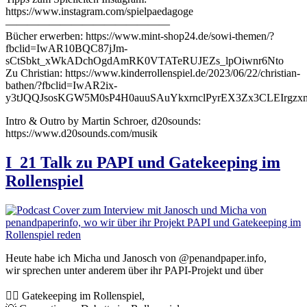
https://www.instagram.com/spielpaedagoge
———————————————
Bücher erwerben: https://www.mint-shop24.de/sowi-themen/?
fbclid=IwAR10BQC87jJm-
sCtSbkt_xWkADchOgdAmRK0VTATeRUJEZs_lpOiwnr6Nto
Zu Christian: https://www.kinderrollenspiel.de/2023/06/22/christian-
bathen/?fbclid=IwAR2ix-
y3tJQQJsosKGW5M0sP4H0auuSAuYkxrnclPyrEX3Zx3CLEIrgz
Intro & Outro by Martin Schroer, d20sounds:
https://www.d20sounds.com/musik
I_21 Talk zu PAPI und Gatekeeping im
Rollenspiel
Heute habe ich Micha und Janosch von @penandpaper.info,
wir sprechen unter anderem über ihr PAPI-Projekt und über
🧙‍♀️ Gatekeeping im Rollenspiel,