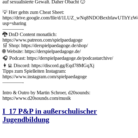
auf sexualisierte Gewalt. Daher Obacht 🙂
💡 Hier gehts zum Cheat Sheet:
https://drive.google.com/file/d/1LUZ_wNq8NDOBexbfawUThY
usp=sharing
————-
🐉 DnD Content monatlich:
https://www.patreon.com/spielpaedagoge
🛒 Shop: https://derspielpaedagoge.de/shop/
🌐 Website: https://derspielpaedagoge.de/
🎧 Podcast: https://derspielpaedagoge.de/podcastarchive/
👩‍💻 Discord: https://discord.gg/Eqd78MGqXj
Tipps zum Spielleiten Instagram:
https://www.instagram.com/spielpaedagoge
————-
Intro & Outro by Martin Schroer, d20sounds:
https://www.d20sounds.com/musik
I_17 P&P in außerschulischer
Jugendbildung