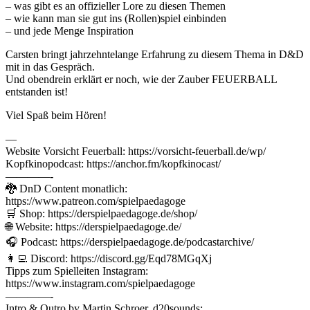
– was gibt es an offizieller Lore zu diesen Themen
– wie kann man sie gut ins (Rollen)spiel einbinden
– und jede Menge Inspiration
Carsten bringt jahrzehntelange Erfahrung zu diesem Thema in D&D
mit in das Gespräch.
Und obendrein erklärt er noch, wie der Zauber FEUERBALL
entstanden ist!
Viel Spaß beim Hören!
—
Website Vorsicht Feuerball: https://vorsicht-feuerball.de/wp/
Kopfkinopodcast: https://anchor.fm/kopfkinocast/
————-
🐉 DnD Content monatlich:
https://www.patreon.com/spielpaedagoge
🛒 Shop: https://derspielpaedagoge.de/shop/
🌐 Website: https://derspielpaedagoge.de/
🎧 Podcast: https://derspielpaedagoge.de/podcastarchive/
👩‍💻 Discord: https://discord.gg/Eqd78MGqXj
Tipps zum Spielleiten Instagram:
https://www.instagram.com/spielpaedagoge
————-
Intro & Outro by Martin Schroer, d20sounds: