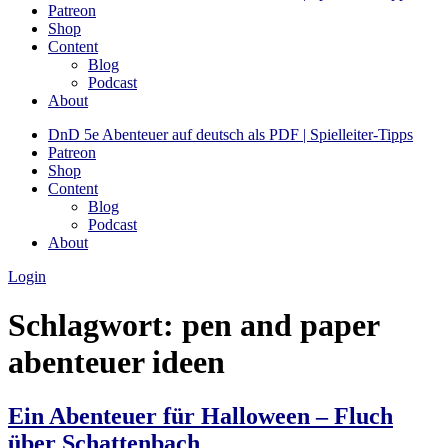
Patreon
Shop
Content
Blog
Podcast
About
DnD 5e Abenteuer auf deutsch als PDF | Spielleiter-Tipps
Patreon
Shop
Content
Blog
Podcast
About
Login
Schlagwort:
pen and paper
abenteuer ideen
Ein Abenteuer für Halloween – Fluch
über Schattenbach