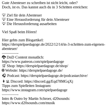
Gute Abenteuer zu schreiben ist nicht leicht, oder?
Doch, ist es. Das kannst auch du in 3 Schritten erreichen:
💡 Ziel für dein Abenteuer
💡 Eine Herausforderung für dein Abenteuer
💡 Die Herausforderung ausarbeiten
Viel Spaß beim Hören!
Hier gehts zum Blogartikel:
https://derspielpaedagoge.de/2022/12/14/in-3-schritten-zum-eigenen-
abenteuer/
————-
🐉 DnD Content monatlich:
https://www.patreon.com/spielpaedagoge
🛒 Shop: https://derspielpaedagoge.de/shop/
🌐 Website: https://derspielpaedagoge.de/
🎧 Podcast: https://derspielpaedagoge.de/podcastarchive/
👩‍💻 Discord: https://discord.gg/Eqd78MGqXj
Tipps zum Spielleiten Instagram:
https://www.instagram.com/spielpaedagoge
————-
Intro & Outro by Martin Schroer, d20sounds:
https://www.d20sounds.com/musik