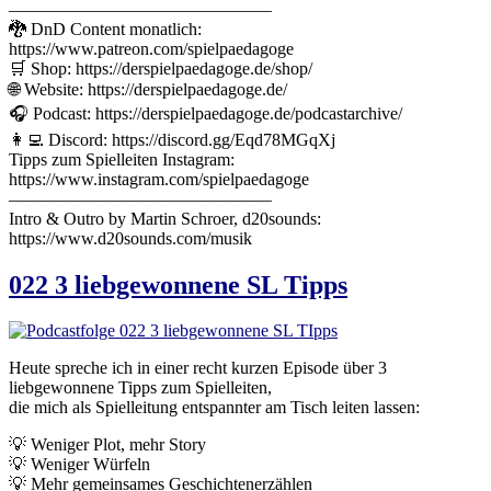
———————————————
🐉 DnD Content monatlich:
https://www.patreon.com/spielpaedagoge
🛒 Shop: https://derspielpaedagoge.de/shop/
🌐 Website: https://derspielpaedagoge.de/
🎧 Podcast: https://derspielpaedagoge.de/podcastarchive/
👩‍💻 Discord: https://discord.gg/Eqd78MGqXj
Tipps zum Spielleiten Instagram:
https://www.instagram.com/spielpaedagoge
———————————————
Intro & Outro by Martin Schroer, d20sounds:
https://www.d20sounds.com/musik
022 3 liebgewonnene SL Tipps
Heute spreche ich in einer recht kurzen Episode über 3
liebgewonnene Tipps zum Spielleiten,
die mich als Spielleitung entspannter am Tisch leiten lassen:
💡 Weniger Plot, mehr Story
💡 Weniger Würfeln
💡 Mehr gemeinsames Geschichtenerzählen