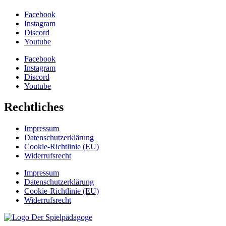
Facebook
Instagram
Discord
Youtube
Facebook
Instagram
Discord
Youtube
Rechtliches
Impressum
Datenschutzerklärung
Cookie-Richtlinie (EU)
Widerrufsrecht
Impressum
Datenschutzerklärung
Cookie-Richtlinie (EU)
Widerrufsrecht