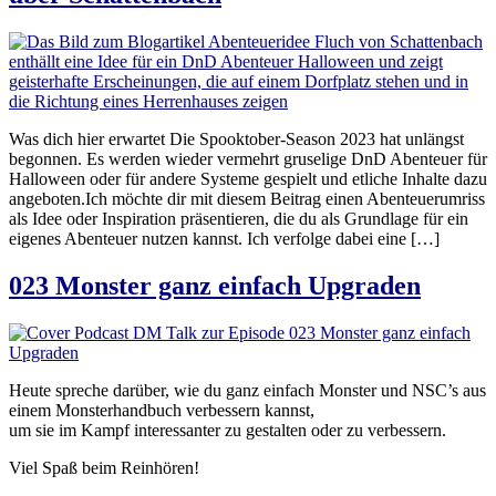
Was dich hier erwartet Die Spooktober-Season 2023 hat unlängst
begonnen. Es werden wieder vermehrt gruselige DnD Abenteuer für
Halloween oder für andere Systeme gespielt und etliche Inhalte dazu
angeboten.Ich möchte dir mit diesem Beitrag einen Abenteuerumriss
als Idee oder Inspiration präsentieren, die du als Grundlage für ein
eigenes Abenteuer nutzen kannst. Ich verfolge dabei eine […]
023 Monster ganz einfach Upgraden
Heute spreche darüber, wie du ganz einfach Monster und NSC’s aus
einem Monsterhandbuch verbessern kannst,
um sie im Kampf interessanter zu gestalten oder zu verbessern.
Viel Spaß beim Reinhören!