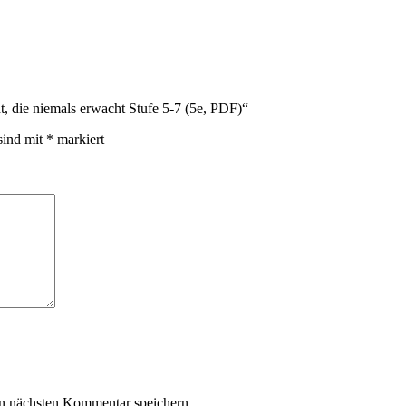
, die niemals erwacht Stufe 5-7 (5e, PDF)“
sind mit
*
markiert
n nächsten Kommentar speichern.