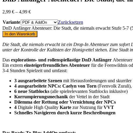
2,99
€
–
4,99
€
Variante
Zurücksetzen
DnD Anfänger Abenteuer: Die Stadt, die niemals erwacht Stufe 5-7 
In den Warenkorb
Die Stadt, die niemals erwacht ist ein Drop-In Abenteuer zum sofort
unter der Kontrolle der Kultisten der Honigvettel stehen. Eine Stadt
Das
explorations- und rollenspiellastige
DnD Anfänger
Abenteuer 
Ein extrem
einsteigerfreundliches Abenteuer
für die Feenwildnis od
3-4 Stunden Spielzeit und umfasst:
3 ausgearbeitete Szenen
mit Herausforderungen und skurrile
4 ausgearbeitete NPCs: Caelyn von Torn
(Feenvolk Zurali),
6 neue Statblocks
(alle spielrelevanten Statblocks inklusive)
Korrumpierungsmechanik
der Vettel in der Stadt
Dilemma der Rettung oder Vernichtung der NPCs
4
Digitale High Quality
Karte
zur Nutzung für
VVT
Schnelles Navigieren durch kurze Beschreibungen
Das Ready-To-Play AddOn umfasst: