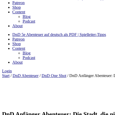
Patreon
Shop
Content
Blog
Podcast
About
DnD 5e Abenteuer auf deutsch als PDF | Spielleiter-Tipps
Patreon
Shop
Content
Blog
Podcast
About
Login
Start
/
DnD Abenteuer
/
DnD One Shot
/ DnD Anfänger Abenteuer: Di
DnD Anfänger Abenteuer: Die Stadt, die ni