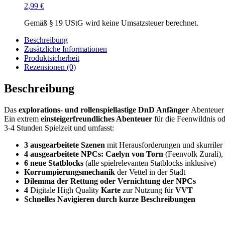
2,99
€
Gemäß § 19 UStG wird keine Umsatzsteuer berechnet.
Beschreibung
Zusätzliche Informationen
Produktsicherheit
Rezensionen (0)
Beschreibung
Das
explorations- und rollenspiellastige
DnD Anfänger
Abenteuer 
Ein extrem
einsteigerfreundliches Abenteuer
für die Feenwildnis od
3-4 Stunden Spielzeit und umfasst:
3 ausgearbeitete Szenen
mit Herausforderungen und skurrile
4 ausgearbeitete NPCs: Caelyn von Torn
(Feenvolk Zurali),
6 neue Statblocks
(alle spielrelevanten Statblocks inklusive)
Korrumpierungsmechanik
der Vettel in der Stadt
Dilemma der Rettung oder Vernichtung der NPCs
4
Digitale High Quality
Karte
zur Nutzung für
VVT
Schnelles Navigieren durch kurze Beschreibungen