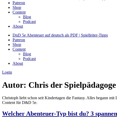
Patreon
Shop
Content
Blog
Podcast
About
DnD 5e Abenteuer auf deutsch als PDF | Spielleiter-Tipps
Patreon
Shop
Content
Blog
Podcast
About
Login
Autor:
Chris der Spielpädagoge
Christoph liebt schon seit Kindertagen die Fantasy. Alles begann 
Content für D&D 5e.
Welcher Abenteuer-Typ bist du? 3 spannend