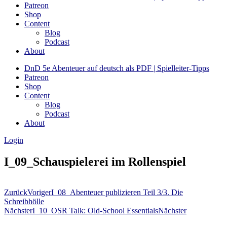
Patreon
Shop
Content
Blog
Podcast
About
DnD 5e Abenteuer auf deutsch als PDF | Spielleiter-Tipps
Patreon
Shop
Content
Blog
Podcast
About
Login
I_09_Schauspielerei im Rollenspiel
Zurück
Voriger
I_08_Abenteuer publizieren Teil 3/3. Die
Schreibhölle
Nächster
I_10_OSR Talk: Old-School Essentials
Nächster