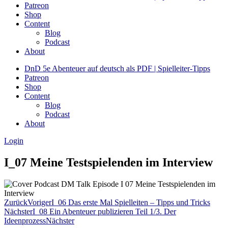
Patreon
Shop
Content
Blog
Podcast
About
DnD 5e Abenteuer auf deutsch als PDF | Spielleiter-Tipps
Patreon
Shop
Content
Blog
Podcast
About
Login
I_07 Meine Testspielenden im Interview
Zurück
Voriger
I_06 Das erste Mal Spielleiten – Tipps und Tricks
Nächster
I_08 Ein Abenteuer publizieren Teil 1/3. Der
Ideenprozess
Nächster