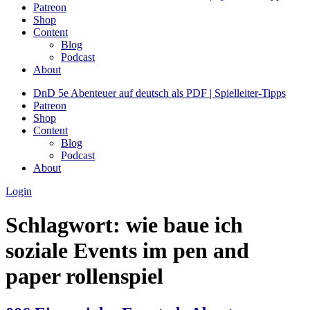
Patreon
Shop
Content
Blog
Podcast
About
DnD 5e Abenteuer auf deutsch als PDF | Spielleiter-Tipps
Patreon
Shop
Content
Blog
Podcast
About
Login
Schlagwort:
wie baue ich
soziale Events im pen and
paper rollenspiel