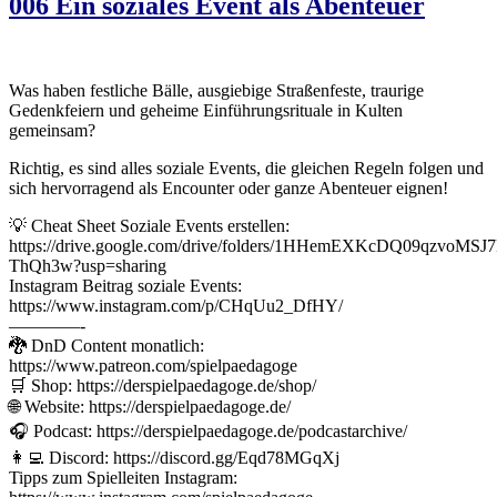
006 Ein soziales Event als Abenteuer
Was haben festliche Bälle, ausgiebige Straßenfeste, traurige
Gedenkfeiern und geheime Einführungsrituale in Kulten
gemeinsam?
Richtig, es sind alles soziale Events, die gleichen Regeln folgen und
sich hervorragend als Encounter oder ganze Abenteuer eignen!
💡 Cheat Sheet Soziale Events erstellen:
https://drive.google.com/drive/folders/1HHemEXKcDQ09qzvoMSJ7
ThQh3w?usp=sharing
Instagram Beitrag soziale Events:
https://www.instagram.com/p/CHqUu2_DfHY/
————-
🐉 DnD Content monatlich:
https://www.patreon.com/spielpaedagoge
🛒 Shop: https://derspielpaedagoge.de/shop/
🌐 Website: https://derspielpaedagoge.de/
🎧 Podcast: https://derspielpaedagoge.de/podcastarchive/
👩‍💻 Discord: https://discord.gg/Eqd78MGqXj
Tipps zum Spielleiten Instagram: