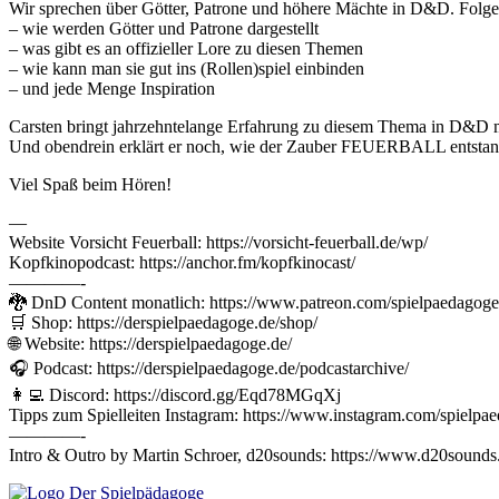
Wir sprechen über Götter, Patrone und höhere Mächte in D&D. Folge
– wie werden Götter und Patrone dargestellt
– was gibt es an offizieller Lore zu diesen Themen
– wie kann man sie gut ins (Rollen)spiel einbinden
– und jede Menge Inspiration
Carsten bringt jahrzehntelange Erfahrung zu diesem Thema in D&D m
Und obendrein erklärt er noch, wie der Zauber FEUERBALL entstand
Viel Spaß beim Hören!
—
Website Vorsicht Feuerball: https://vorsicht-feuerball.de/wp/
Kopfkinopodcast: https://anchor.fm/kopfkinocast/
————-
🐉 DnD Content monatlich: https://www.patreon.com/spielpaedagoge
🛒 Shop: https://derspielpaedagoge.de/shop/
🌐 Website: https://derspielpaedagoge.de/
🎧 Podcast: https://derspielpaedagoge.de/podcastarchive/
👩‍💻 Discord: https://discord.gg/Eqd78MGqXj
Tipps zum Spielleiten Instagram: https://www.instagram.com/spielpa
————-
Intro & Outro by Martin Schroer, d20sounds: https://www.d20sound