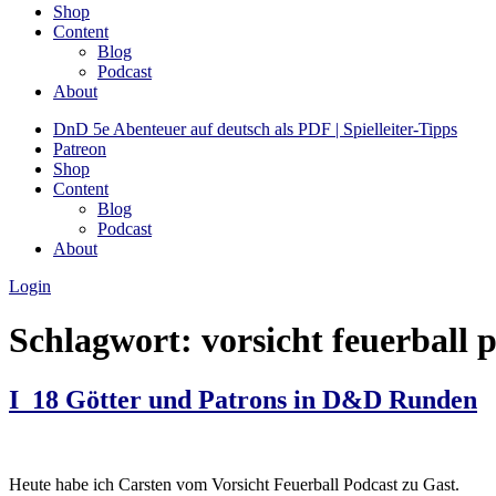
Shop
Content
Blog
Podcast
About
DnD 5e Abenteuer auf deutsch als PDF | Spielleiter-Tipps
Patreon
Shop
Content
Blog
Podcast
About
Login
Schlagwort:
vorsicht feuerball 
I_18 Götter und Patrons in D&D Runden
Heute habe ich Carsten vom Vorsicht Feuerball Podcast zu Gast.