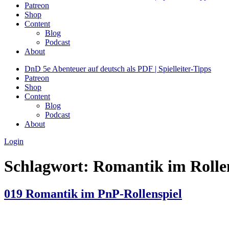
Patreon
Shop
Content
Blog
Podcast
About
DnD 5e Abenteuer auf deutsch als PDF | Spielleiter-Tipps
Patreon
Shop
Content
Blog
Podcast
About
Login
Schlagwort:
Romantik im Rolle
019 Romantik im PnP-Rollenspiel