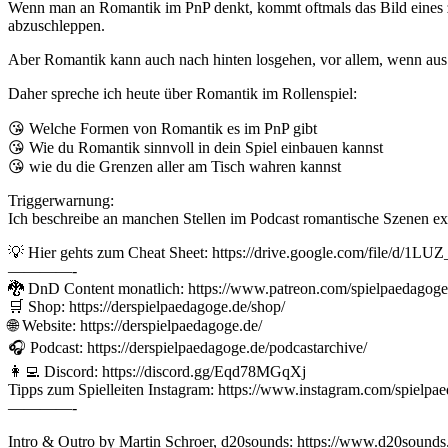
Wenn man an Romantik im PnP denkt, kommt oftmals das Bild eines zie
abzuschleppen.
Aber Romantik kann auch nach hinten losgehen, vor allem, wenn aus e
Daher spreche ich heute über Romantik im Rollenspiel:
😘 Welche Formen von Romantik es im PnP gibt
😘 Wie du Romantik sinnvoll in dein Spiel einbauen kannst
😘 wie du die Grenzen aller am Tisch wahren kannst
Triggerwarnung:
Ich beschreibe an manchen Stellen im Podcast romantische Szenen exp
💡 Hier gehts zum Cheat Sheet: https://drive.google.com/fil
————-
🐉 DnD Content monatlich: https://www.patreon.com/spielpaedagoge
🛒 Shop: https://derspielpaedagoge.de/shop/
🌐 Website: https://derspielpaedagoge.de/
🎧 Podcast: https://derspielpaedagoge.de/podcastarchive/
👩‍💻 Discord: https://discord.gg/Eqd78MGqXj
Tipps zum Spielleiten Instagram: https://www.instagram.com/spielpa
————-
Intro & Outro by Martin Schroer, d20sounds: https://www.d20sound