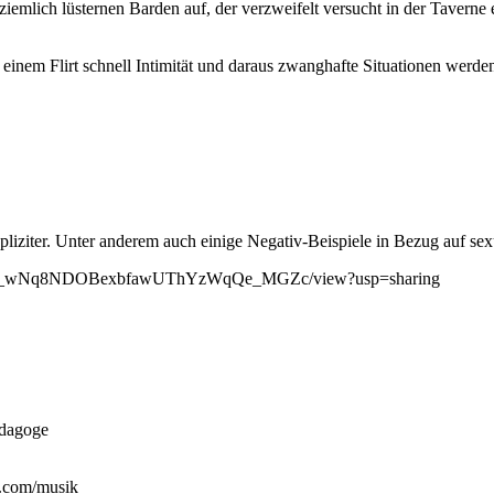
mlich lüsternen Barden auf, der verzweifelt versucht in der Taverne 
inem Flirt schnell Intimität und daraus zwanghafte Situationen werde
liziter. Unter anderem auch einige Negativ-Beispiele in Bezug auf sex
e/d/1LUZ_wNq8NDOBexbfawUThYzWqQe_MGZc/view?usp=sharing
edagoge
s.com/musik