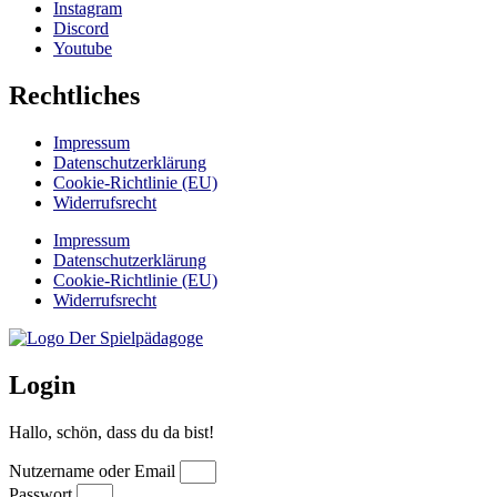
Instagram
Discord
Youtube
Rechtliches
Impressum
Datenschutzerklärung
Cookie-Richtlinie (EU)
Widerrufsrecht
Impressum
Datenschutzerklärung
Cookie-Richtlinie (EU)
Widerrufsrecht
Login
Hallo, schön, dass du da bist!
Nutzername oder Email
Passwort