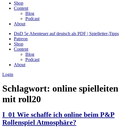
Shop
Content
Blog
Podcast
About
DnD 5e Abenteuer auf deutsch als PDF | Spielleiter-Tipps
Patreon
Shop
Content
Blog
Podcast
About
Login
Schlagwort:
online spielleiten
mit roll20
I_01 Wie schaffe ich online beim P&P
Rollenspiel Atmosphäre?