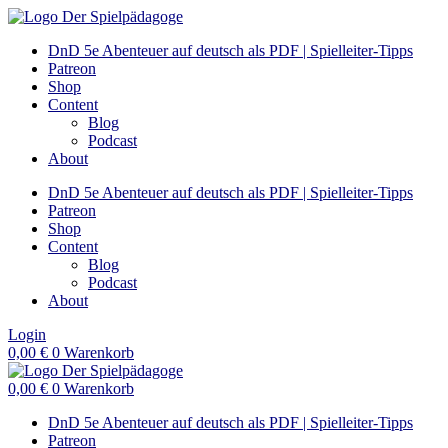
Zum
Inhalt
DnD 5e Abenteuer auf deutsch als PDF | Spielleiter-Tipps
wechseln
Patreon
Shop
Content
Blog
Podcast
About
DnD 5e Abenteuer auf deutsch als PDF | Spielleiter-Tipps
Patreon
Shop
Content
Blog
Podcast
About
Login
0,00
€
0
Warenkorb
0,00
€
0
Warenkorb
DnD 5e Abenteuer auf deutsch als PDF | Spielleiter-Tipps
Patreon