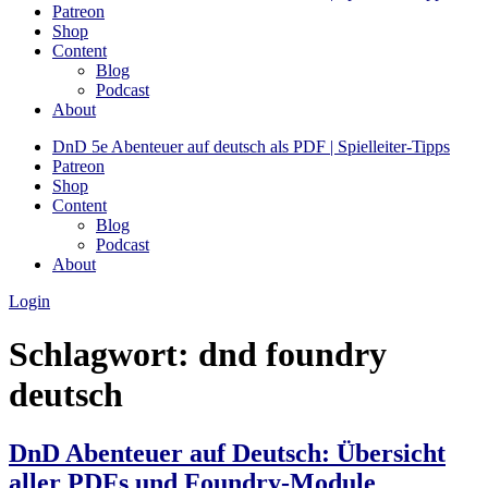
Patreon
Shop
Content
Blog
Podcast
About
DnD 5e Abenteuer auf deutsch als PDF | Spielleiter-Tipps
Patreon
Shop
Content
Blog
Podcast
About
Login
Schlagwort:
dnd foundry
deutsch
DnD Abenteuer auf Deutsch: Übersicht
aller PDFs und Foundry-Module