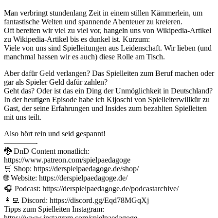
Man verbringt stundenlang Zeit in einem stillen Kämmerlein, um
fantastische Welten und spannende Abenteuer zu kreieren.
Oft bereiten wir viel zu viel vor, hangeln uns von Wikipedia-Artikel
zu Wikipedia-Artikel bis es dunkel ist. Kurzum:
Viele von uns sind Spielleitungen aus Leidenschaft. Wir lieben (und
manchmal hassen wir es auch) diese Rolle am Tisch.
Aber dafür Geld verlangen? Das Spielleiten zum Beruf machen oder
gar als Spieler Geld dafür zahlen?
Geht das? Oder ist das ein Ding der Unmöglichkeit in Deutschland?
In der heutigen Episode habe ich Kijoschi von Spielleiterwillkür zu
Gast, der seine Erfahrungen und Insides zum bezahlten Spielleiten
mit uns teilt.
Also hört rein und seid gespannt!
————-
🐉 DnD Content monatlich:
https://www.patreon.com/spielpaedagoge
🛒 Shop: https://derspielpaedagoge.de/shop/
🌐 Website: https://derspielpaedagoge.de/
🎧 Podcast: https://derspielpaedagoge.de/podcastarchive/
👩‍💻 Discord: https://discord.gg/Eqd78MGqXj
Tipps zum Spielleiten Instagram:
https://www.instagram.com/spielpaedagoge