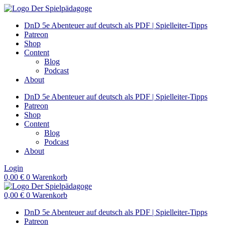
Zum
Inhalt
DnD 5e Abenteuer auf deutsch als PDF | Spielleiter-Tipps
wechseln
Patreon
Shop
Content
Blog
Podcast
About
DnD 5e Abenteuer auf deutsch als PDF | Spielleiter-Tipps
Patreon
Shop
Content
Blog
Podcast
About
Login
0,00
€
0
Warenkorb
0,00
€
0
Warenkorb
DnD 5e Abenteuer auf deutsch als PDF | Spielleiter-Tipps
Patreon