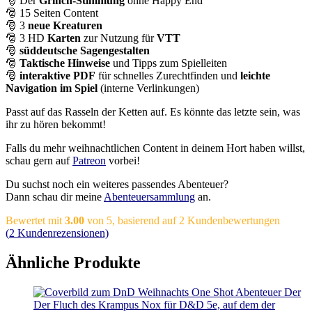
🎅
Der
Grinch-Stimmung
ohne Happy End
🎅
15 Seiten Content
🎅
3
neue
Kreaturen
🎅 3 HD
Karten
zur Nutzung für
VTT
🎅
süddeutsche
Sagengestalten
🎅
Taktische Hinweise
und Tipps zum Spielleiten
🎅
interaktive PDF
für schnelles Zurechtfinden und
leichte
Navigation
im Spiel
(interne Verlinkungen)
Passt auf das Rasseln der Ketten auf. Es könnte das letzte sein, was
ihr zu hören bekommt!
Falls du mehr weihnachtlichen Content in deinem Hort haben willst,
schau gern auf
Patreon
vorbei!
Du suchst noch ein weiteres passendes Abenteuer?
Dann schau dir meine
Abenteuersammlung
an.
Bewertet mit
3.00
von 5, basierend auf
2
Kundenbewertungen
(
2
Kundenrezensionen)
Ähnliche Produkte