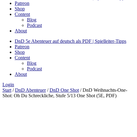
Patreon
Shop
Content
Blog
Podcast
About
DnD 5e Abenteuer auf deutsch als PDF | Spielleiter-Tipps
Patreon
Shop
Content
Blog
Podcast
About
Login
Start
/
DnD Abenteuer
/
DnD One Shot
/ DnD Weihnachts-One-
Shot: Oh Du Schreckliche, Stufe 5/13 One Shot (5E, PDF)