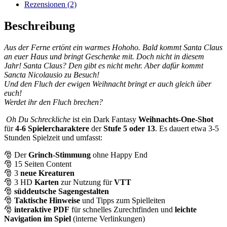
Rezensionen (2)
Beschreibung
Aus der Ferne ertönt ein warmes Hohoho. Bald kommt Santa Claus
an euer Haus und bringt Geschenke mit. Doch nicht in diesem
Jahr! Santa Claus? Den gibt es nicht mehr. Aber dafür kommt
Sancta Nicolausio zu Besuch!
Und den Fluch der ewigen Weihnacht bringt er auch gleich über
euch!
Werdet ihr den Fluch brechen?
Oh Du Schreckliche
ist ein Dark Fantasy
Weihnachts-One-Shot
für
4-6 Spielercharaktere
der
Stufe 5 oder 13
. Es dauert etwa 3-5
Stunden Spielzeit und umfasst:
🎅
Der
Grinch-Stimmung
ohne Happy End
🎅
15 Seiten Content
🎅
3
neue
Kreaturen
🎅 3 HD
Karten
zur Nutzung für
VTT
🎅
süddeutsche
Sagengestalten
🎅
Taktische Hinweise
und Tipps zum Spielleiten
🎅
interaktive PDF
für schnelles Zurechtfinden und
leichte
Navigation
im Spiel
(interne Verlinkungen)