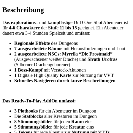
Beschreibung
Das
explorations
–
und
kampf
lastige
DnD One Shot Abenteuer ist
für
4-6 Charaktere
der
Stufe 11 bis 15
geeignet. Ein Abenteuer
dauert etwa 3-4 Stunden Spielzeit und umfasst:
Regionale Effekte
des Dungeons
7 ausgearbeitete Räume
mit Herausforderungen und Loot
2 ausgearbeitete NSCs: Myrrila “Die Frostmaid”
(Ausgewachsener weißer Drache) und
Sivath Urofras
(Silberner Drachengeborener)
1 Boss-Kampf
mit Versteck-Aktionen
1
Digitale High Quality
Karte
zur Nutzung für
VVT
Schnelles Navigieren durch kurze Beschreibungen
Das Ready-To-Play AddOn umfasst:
3 Plothooks
für ein Abenteuer im Dungeon
Die
Statblocks
aller Kreaturen im Dungeon
8 Stimmungsbilder
für jeden
Raum
eins
5 Stimmungsbilder
für jede
Kreatur
eins
5 Tokens
für jede Kreatur zur
Nutzung mit VTTs