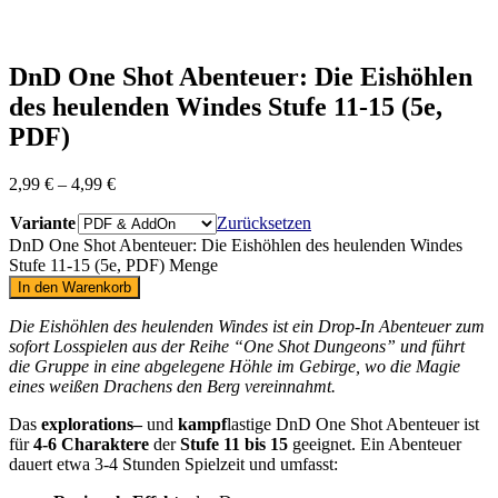
DnD One Shot Abenteuer: Die Eishöhlen
des heulenden Windes Stufe 11-15 (5e,
PDF)
2,99
€
–
4,99
€
Variante
Zurücksetzen
DnD One Shot Abenteuer: Die Eishöhlen des heulenden Windes
Stufe 11-15 (5e, PDF) Menge
In den Warenkorb
Die Eishöhlen des heulenden Windes ist ein Drop-In Abenteuer zum
sofort Losspielen aus der Reihe “One Shot Dungeons”
und führt
die Gruppe in eine abgelegene Höhle im Gebirge, wo die Magie
eines weißen Drachens den Berg vereinnahmt.
Das
explorations
–
und
kampf
lastige
DnD One Shot Abenteuer ist
für
4-6 Charaktere
der
Stufe 11 bis 15
geeignet. Ein Abenteuer
dauert etwa 3-4 Stunden Spielzeit und umfasst: