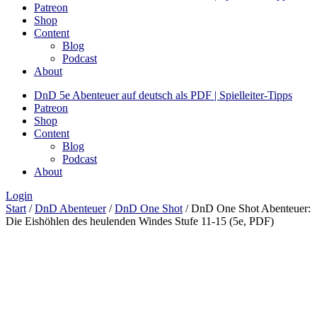
Patreon
Shop
Content
Blog
Podcast
About
DnD 5e Abenteuer auf deutsch als PDF | Spielleiter-Tipps
Patreon
Shop
Content
Blog
Podcast
About
Login
Start
/
DnD Abenteuer
/
DnD One Shot
/ DnD One Shot Abenteuer:
Die Eishöhlen des heulenden Windes Stufe 11-15 (5e, PDF)