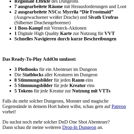
Regionale Effekte
des Dungeons
7 ausgearbeitete Räume
mit Herausforderungen und Loot
2 ausgearbeitete NSCs: Myrrila “Die Frostmaid”
(Ausgewachsener weißer Drache) und
Sivath Urofras
(Silberner Drachengeborener)
1 Boss-Kampf
mit Versteck-Aktionen
1
Digitale High Quality
Karte
zur Nutzung für
VVT
Schnelles Navigieren durch kurze Beschreibungen
Das Ready-To-Play AddOn umfasst:
3 Plothooks
für ein Abenteuer im Dungeon
Die
Statblocks
aller Kreaturen im Dungeon
8 Stimmungsbilder
für jeden
Raum
eins
5 Stimmungsbilder
für jede
Kreatur
eins
5 Tokens
für jede Kreatur zur
Nutzung mit VTTs
Falls du mehr solcher Dungeons, Monster und magische
Gegenstände in deinem Hort haben willst, schau gern auf
Patreon
vorbei!
Du suchst noch mehr solcher DnD One Shot Abenteuer?
Dann schau dir meine weiteren
Drop-In Dungeon
an.