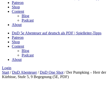
Patreon
Shop
Content
Blog
Podcast
About
DnD 5e Abenteuer auf deutsch als PDF | Spielleiter-Tipps
Patreon
Shop
Content
Blog
Podcast
About
Login
Start
/
DnD Abenteuer
/
DnD One Shot
/ Der Pumpking – Herr der
Kürbisse, Stufe 5, 9 Begegnung (5E, PDF)