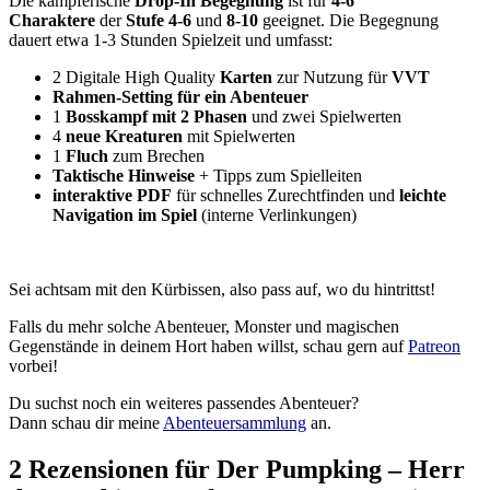
Die kämpferische
Drop-In Begegnung
ist für
4-6
Charaktere
der
Stufe 4-6
und
8-10
geeignet. Die Begegnung
dauert etwa 1-3 Stunden Spielzeit und umfasst:
2 Digitale High Quality
Karten
zur Nutzung für
VVT
Rahmen-Setting für ein Abenteuer
1
Bosskampf mit 2 Phasen
und zwei
Spielwerten
4
neue
Kreaturen
mit Spielwerten
1
Fluch
zum Brechen
Taktische Hinweise
+ Tipps zum Spielleiten
interaktive PDF
für schnelles Zurechtfinden und
leichte
Navigation
im Spiel
(interne Verlinkungen)
Sei achtsam mit den Kürbissen, also pass auf, wo du hintrittst!
Falls du mehr solche Abenteuer, Monster und magischen
Gegenstände in deinem Hort haben willst, schau gern auf
Patreon
vorbei!
Du suchst noch ein weiteres passendes Abenteuer?
Dann schau dir meine
Abenteuersammlung
an.
2 Rezensionen für
Der Pumpking – Herr