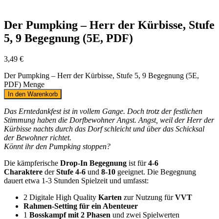
Der Pumpking – Herr der Kürbisse, Stufe
5, 9 Begegnung (5E, PDF)
3,49
€
Der Pumpking – Herr der Kürbisse, Stufe 5, 9 Begegnung (5E,
PDF) Menge
In den Warenkorb
Das Erntedankfest ist in vollem Gange. Doch trotz der festlichen
Stimmung haben die Dorfbewohner Angst. Angst, weil der Herr der
Kürbisse nachts durch das Dorf schleicht und über das Schicksal
der Bewohner richtet.
Könnt ihr den Pumpking stoppen?
Die kämpferische
Drop-In Begegnung
ist für
4-6
Charaktere
der
Stufe 4-6
und
8-10
geeignet. Die Begegnung
dauert etwa 1-3 Stunden Spielzeit und umfasst:
2 Digitale High Quality
Karten
zur Nutzung für
VVT
Rahmen-Setting für ein Abenteuer
1
Bosskampf mit 2 Phasen
und zwei
Spielwerten